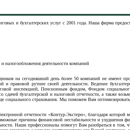
инговых и бухгалтерских услуг с 2001 года. Наша фирма предос
а и налогообложения деятельности компаний
ников на сегодняшний день более 50 компаний не имеют про
й и правовой рутине своей деятельности. Ведение бухгалтерск
оговой инспекцией, Пенсионным фондом, Фондом социального
со сдачей бухгалтерской и налоговой отчетности, а также возь
нде социального страхования. Мы поможем Вам оптимизировать
лектронной отчетности «Контур-Экстерн», благодаря которой 
озможные причины финансовой нестабильности и ухудшения фин
ности. Наши профессионалы помогут Вам разобраться в том, чт